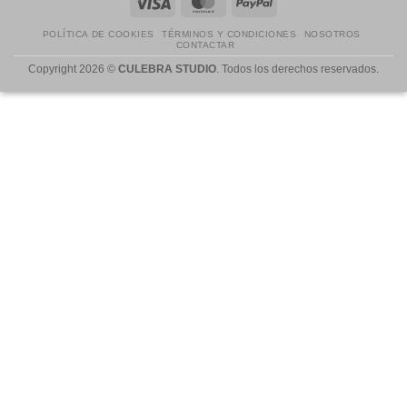
Visa
MasterCard
PayPal
POLÍTICA DE COOKIES
TÉRMINOS Y CONDICIONES
NOSOTROS
CONTACTAR
Copyright 2026 ©
CULEBRA STUDIO
. Todos los derechos reservados.