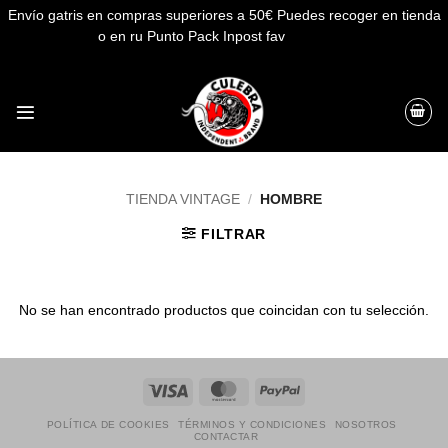
Envío gatris en compras superiores a 50€ Puedes recoger en tienda
o en ru Punto Pack Inpost fav
Descartar
Saltar
al
contenido
TIENDA VINTAGE
/
HOMBRE
FILTRAR
No se han encontrado productos que coincidan con tu selección.
Visa
MasterCard
PayPal
POLÍTICA DE COOKIES
TÉRMINOS Y CONDICIONES
NOSOTROS
CONTACTAR