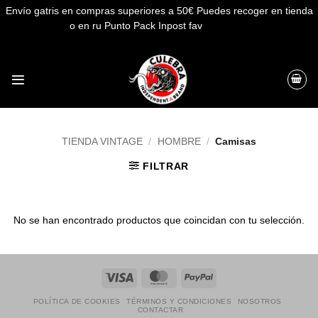
Envío gatris en compras superiores a 50€ Puedes recoger en tienda
o en ru Punto Pack Inpost fav
Descartar
Saltar
al
contenido
TIENDA VINTAGE
/
HOMBRE
/
Camisas
FILTRAR
No se han encontrado productos que coincidan con tu selección.
Visa
MasterCard
PayPal
POLÍTICA DE COOKIES
TÉRMINOS Y CONDICIONES
NOSOTROS
CONTACTAR