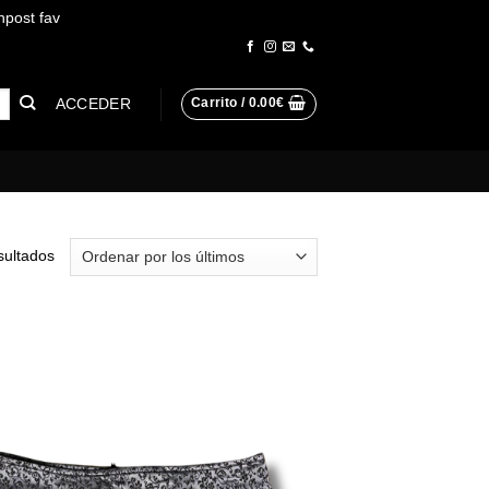
npost fav
Descartar
ACCEDER
Carrito /
0.00
€
Ordenado
sultados
por
los
últimos