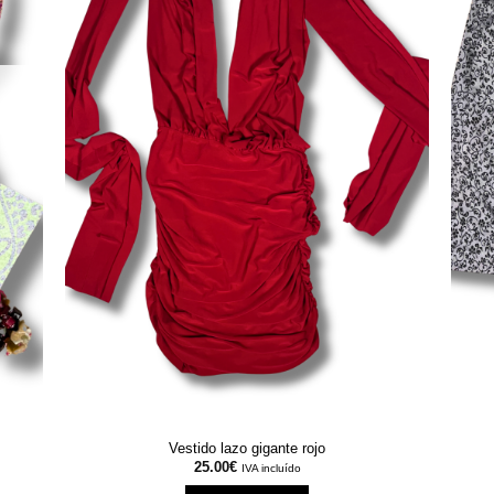
Vestido lazo gigante rojo
25.00
€
IVA incluído