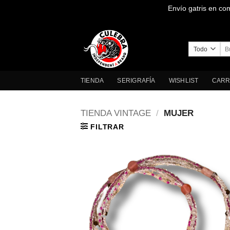
Envío gatris en co
Saltar
al
contenido
Bus
por
TIENDA
SERIGRAFÍA
WISHLIST
CARR
TIENDA VINTAGE
/
MUJER
FILTRAR