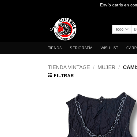
Envío gatris en co
Saltar
al
contenido
Bus
por
TIENDA
SERIGRAFÍA
WISHLIST
CARR
TIENDA VINTAGE
/
MUJER
/
CAMI
FILTRAR