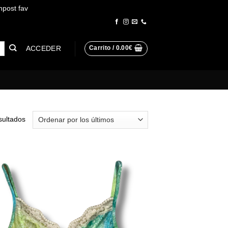
npost fav
Descartar
ACCEDER
Carrito /
0.00
€
Ordenado
sultados
por
los
últimos