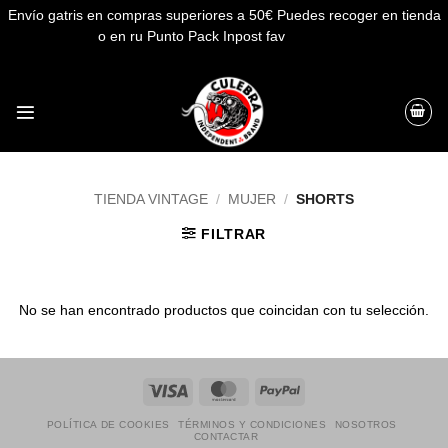
Envío gatris en compras superiores a 50€ Puedes recoger en tienda
o en ru Punto Pack Inpost fav
Descartar
Saltar
al
contenido
TIENDA VINTAGE
/
MUJER
/
SHORTS
FILTRAR
No se han encontrado productos que coincidan con tu selección.
Visa
MasterCard
PayPal
POLÍTICA DE COOKIES
TÉRMINOS Y CONDICIONES
NOSOTROS
CONTACTAR