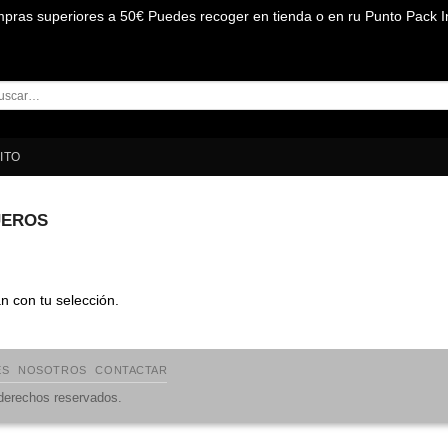
mpras superiores a 50€ Puedes recoger en tienda o en ru Punto Pack I
car
:
ITO
EROS
 con tu selección.
ES
NOSOTROS
CONTACTAR
 derechos reservados.