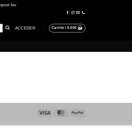
npost fav
Descartar
ACCEDER
Carrito /
0.00
€
Visa
MasterCard
PayPal