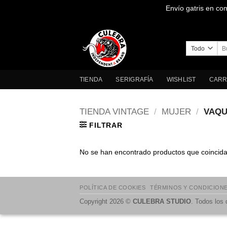
Envío gatris en co
Saltar
al
contenido
Bus
por
TIENDA
SERIGRAFÍA
WISHLIST
CARR
TIENDA VINTAGE
/
MUJER
/
VAQU
FILTRAR
No se han encontrado productos que coincidan
POLÍTICA DE COOKIES
TÉRMINOS Y CONDICION
Copyright 2026 ©
CULEBRA STUDIO
. Todos los