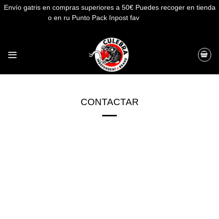
Envío gatris en compras superiores a 50€ Puedes recoger en tienda
o en ru Punto Pack Inpost fav
Descartar
Saltar
al
contenido
CONTACTAR