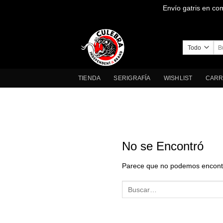
Envío gatris en co
Saltar
al
contenido
Bus
por
TIENDA
SERIGRAFÍA
WISHLIST
CARR
No se Encontró
Parece que no podemos encontra