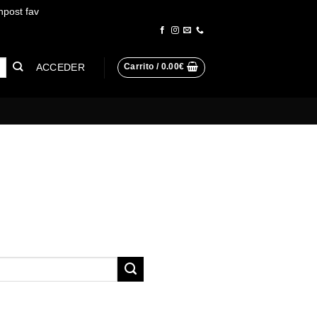
npost fav
Descartar
ACCEDER
Carrito /
0.00
€