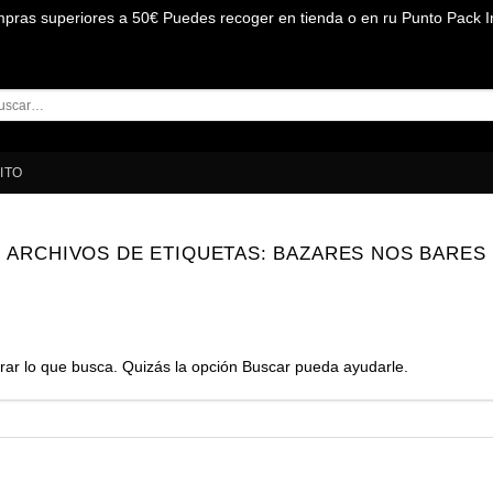
mpras superiores a 50€ Puedes recoger en tienda o en ru Punto Pack I
car
:
ITO
ARCHIVOS DE ETIQUETAS:
BAZARES NOS BARES
r lo que busca. Quizás la opción Buscar pueda ayudarle.