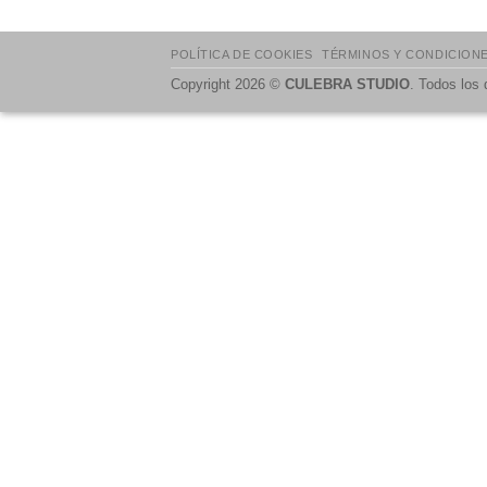
POLÍTICA DE COOKIES
TÉRMINOS Y CONDICION
Copyright 2026 ©
CULEBRA STUDIO
. Todos los