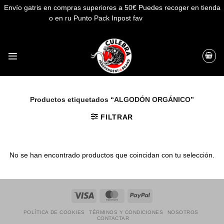
Envío gatris en compras superiores a 50€ Puedes recoger en tienda
o en ru Punto Pack Inpost fav
Descartar
Saltar
al
contenido
Productos etiquetados “ALGODÓN ORGÁNICO”
FILTRAR
No se han encontrado productos que coincidan con tu selección.
Visa
MasterCard
PayPal
POLÍTICA DE COOKIES
TÉRMINOS Y CONDICIONES
NOSOTROS
CONTACTAR