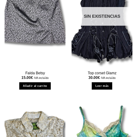
SIN EXISTENCIAS
Falda Betsy
Top corset Glamz
15.00
€
30.00
€
IVA incluído
IVA incluído
Añadir al carrito
Leer más