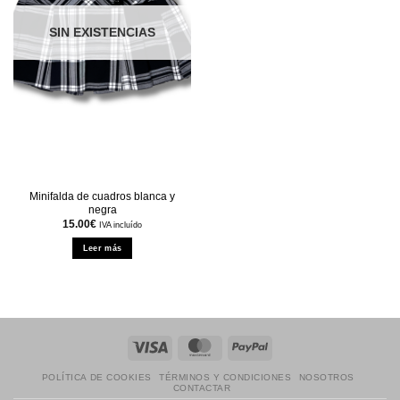
SIN EXISTENCIAS
Minifalda de cuadros blanca y
negra
15.00
€
IVA incluído
Leer más
Visa
MasterCard
PayPal
POLÍTICA DE COOKIES
TÉRMINOS Y CONDICIONES
NOSOTROS
CONTACTAR