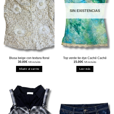
SIN EXISTENCIAS
Blusa beige con textura floral
Top verde tie dye Caché Caché
30.00
€
15.00
€
IVA incluído
IVA incluído
Añadir al carrito
Leer más