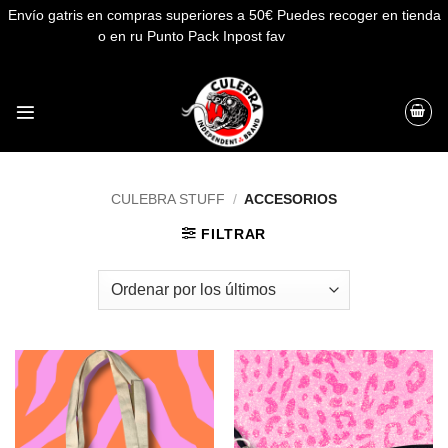
Envío gatris en compras superiores a 50€ Puedes recoger en tienda
o en ru Punto Pack Inpost fav
Descartar
Saltar
al
contenido
CULEBRA STUFF
/
ACCESORIOS
FILTRAR