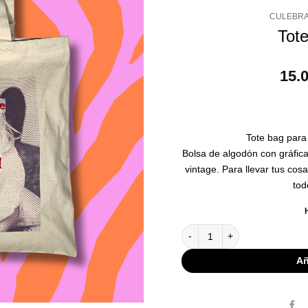
CULEBRA
Tot
15.
Tote bag para 
Bolsa de algodón con gráfica 
vintage. Para llevar tus cos
tod
Tote" Tu ex no" cantidad
Añ