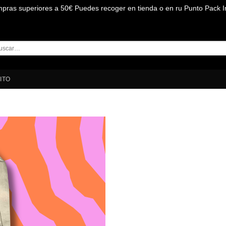
mpras superiores a 50€ Puedes recoger en tienda o en ru Punto Pack I
car
:
ITO