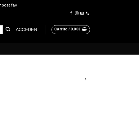
npost fav
Descartar
ACCEDER
Carrito /
0.00
€