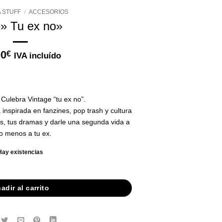
 STUFF
/
ACCESORIOS
e» Tu ex no»
00
€
IVA incluído
Culebra Vintage “tu ex no”.
inspirada en fanzines, pop trash y cultura
as, tus dramas y darle una segunda vida a
o menos a tu ex.
Hay existencias
adir al carrito