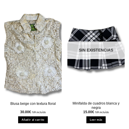
SIN EXISTENCIAS
Minifalda de cuadros blanca y
Blusa beige con textura floral
negra
30.00
€
15.00
€
IVA incluído
IVA incluído
Añadir al carrito
Leer más