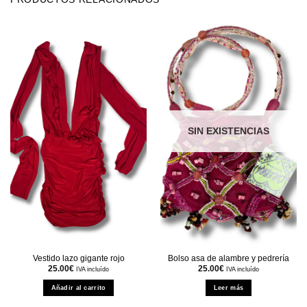
SIN EXISTENCIAS
Vestido lazo gigante rojo
Bolso asa de alambre y pedrería
25.00
€
25.00
€
IVA incluído
IVA incluído
Añadir al carrito
Leer más