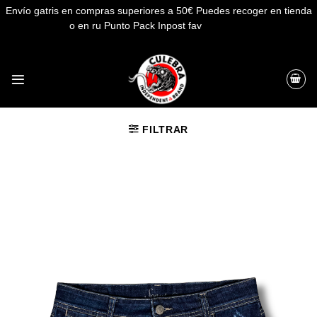
Envío gatris en compras superiores a 50€ Puedes recoger en tienda
o en ru Punto Pack Inpost fav
Descartar
Saltar
al
contenido
FILTRAR