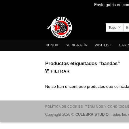
Envío gatris en co
Saltar
al
contenido
Bus
por
TIENDA
SERIGRAFÍA
WISHLIST
CARR
Productos etiquetados “bandas”
FILTRAR
No se han encontrado productos que coincidan
POLÍTICA DE COOKIES
TÉRMINOS Y CONDICION
Copyright 2026 ©
CULEBRA STUDIO
. Todos los