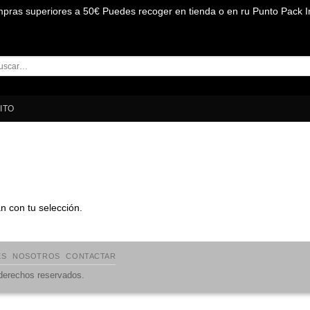
mpras superiores a 50€ Puedes recoger en tienda o en ru Punto Pack I
car
:
ITO
 con tu selección.
ES
NOSOTROS
CONTACTAR
 derechos reservados.