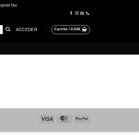
npost fav
Descartar
ACCEDER
Carrito /
0.00
€
Visa
MasterCard
PayPal