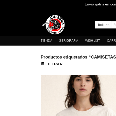
Envío gatris en co
Saltar
al
contenido
Bus
por
TIENDA
SERIGRAFÍA
WISHLIST
CARR
Productos etiquetados “CAMISETAS
FILTRAR