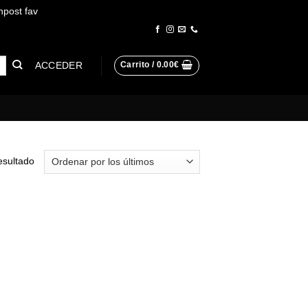
npost fav
Descartar
ACCEDER
Carrito /
0.00
€
esultado