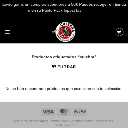
Envío gatris en compras superiores a 50€ Puedes recoger en tienda
o en ru Punto Pack Inpost fav
Descartar
Saltar
al
contenido
Productos etiquetados “culebra”
FILTRAR
No se han encontrado productos que coincidan con tu selección.
Visa
MasterCard
PayPal
POLÍTICA DE COOKIES
TÉRMINOS Y CONDICIONES
NOSOTROS
CONTACTAR