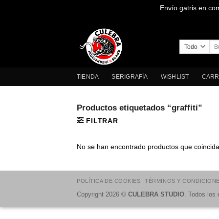
Envío gatris en co
Saltar
al
contenido
Bus
por
TIENDA
SERIGRAFÍA
WISHLIST
CARR
Productos etiquetados “graffiti”
FILTRAR
No se han encontrado productos que coincidan
POLÍTICA DE COOKIES
TÉRMINOS Y CONDICION
Copyright 2026 ©
CULEBRA STUDIO
. Todos los