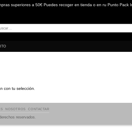
mpras superiores a 50€ Puedes recoger en tienda o en ru Punto Pack I
car
:
ITO
 con tu selección.
ES
NOSOTROS
CONTACTAR
 derechos reservados.