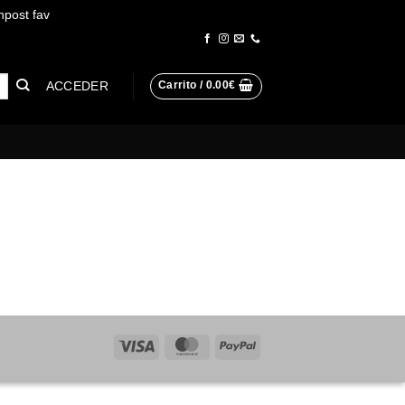
npost fav
Descartar
ACCEDER
Carrito /
0.00
€
Visa
MasterCard
PayPal