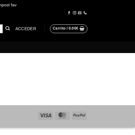
npost fav
Descartar
ACCEDER
Carrito /
0.00
€
Visa
MasterCard
PayPal