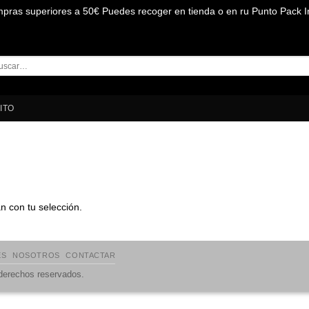
mpras superiores a 50€ Puedes recoger en tienda o en ru Punto Pack I
car
:
ITO
 con tu selección.
ES
NOSOTROS
CONTACTAR
 derechos reservados.