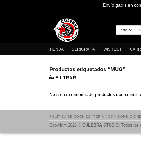
Envío gatris en co
Saltar
al
contenido
Bus
por
TIENDA
SERIGRAFÍA
WISHLIST
CARR
Productos etiquetados “MUG”
FILTRAR
No se han encontrado productos que coincidan
POLÍTICA DE COOKIES
TÉRMINOS Y CONDICION
Copyright 2026 ©
CULEBRA STUDIO
. Todos los