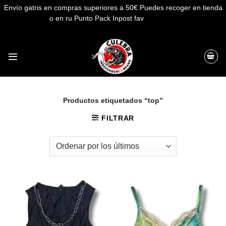
Envío gatris en compras superiores a 50€ Puedes recoger en tienda
o en ru Punto Pack Inpost fav
Descartar
Saltar
al
contenido
Productos etiquetados “top”
FILTRAR