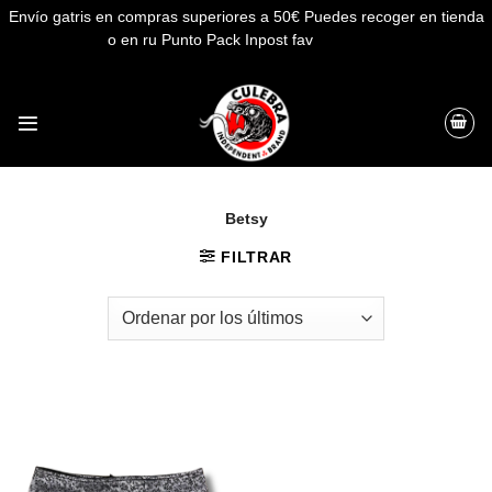
Envío gatris en compras superiores a 50€ Puedes recoger en tienda
o en ru Punto Pack Inpost fav
Descartar
Saltar
al
contenido
Betsy
FILTRAR