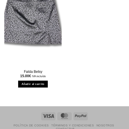
Falda Betsy
15.00
€
IVA incluído
Añadir al carrito
Visa
MasterCard
PayPal
POLÍTICA DE COOKIES
TÉRMINOS Y CONDICIONES
NOSOTROS
CONTACTAR