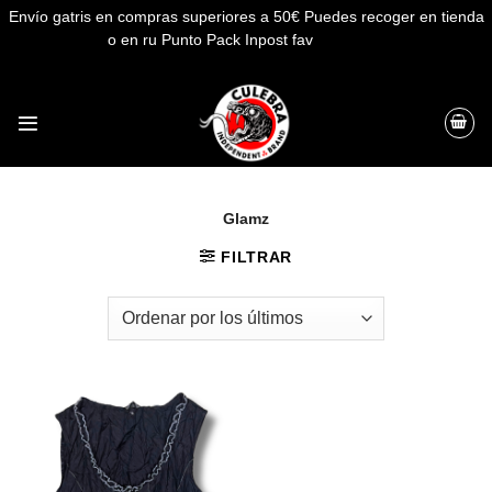
Envío gatris en compras superiores a 50€ Puedes recoger en tienda
o en ru Punto Pack Inpost fav
Descartar
Saltar
al
contenido
Glamz
FILTRAR