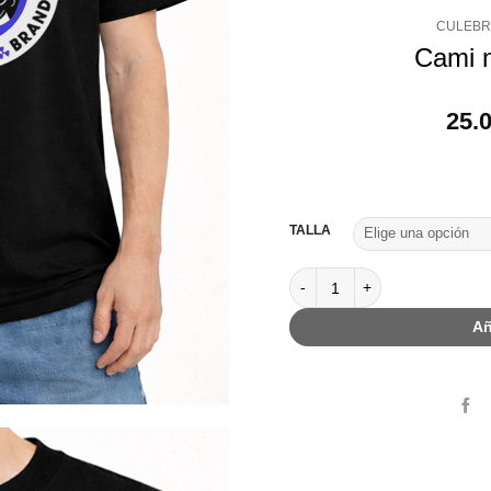
CULEBR
Cami n
25.
TALLA
Cami negra logo azul cantida
Añ