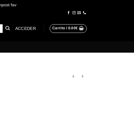
npost fav
Descartar
ACCEDER
Carrito /
0.00
€