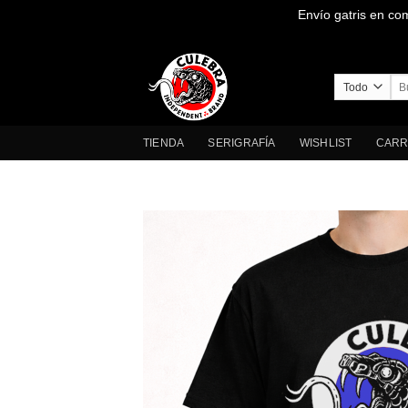
Envío gatris en co
Saltar
al
contenido
Bus
por
TIENDA
SERIGRAFÍA
WISHLIST
CARR