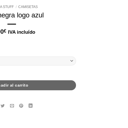
A STUFF
/
CAMISETAS
egra logo azul
00
€
IVA incluído
d
adir al carrito