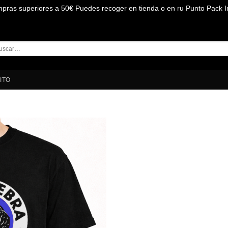
mpras superiores a 50€ Puedes recoger en tienda o en ru Punto Pack I
car
:
ITO