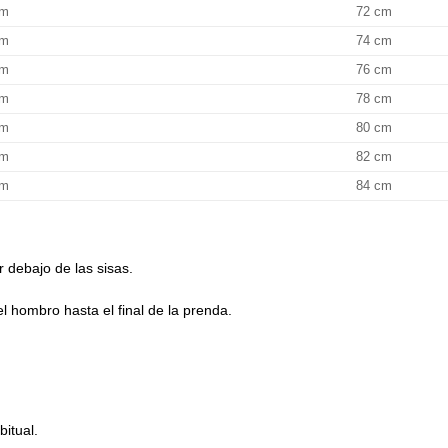
cm
72 cm
cm
74 cm
cm
76 cm
cm
78 cm
cm
80 cm
cm
82 cm
cm
84 cm
debajo de las sisas.
l hombro hasta el final de la prenda.
bitual.