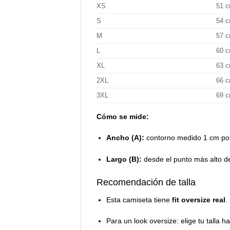
XS
51 
S
54 
M
57 
L
60 
XL
63 
2XL
66 
3XL
69 
Cómo se mide:
Ancho (A):
contorno medido 1 cm por 
Largo (B):
desde el punto más alto de
Recomendación de talla
Esta camiseta tiene
fit oversize real
.
Para un look oversize: elige tu talla ha