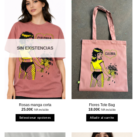
SIN EXISTENCIAS
Rosas manga corta
Flores Tote Bag
25.00
€
18.00
€
IVA incluído
IVA incluído
Seleccionar opciones
Añadir al carrito
Este
producto
tiene