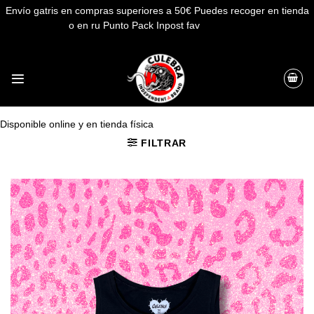
Envío gatris en compras superiores a 50€ Puedes recoger en tienda
o en ru Punto Pack Inpost fav
Descartar
Saltar
al
contenido
Disponible online y en tienda física
FILTRAR