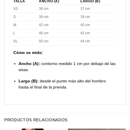
TALLA
ANCHO (A)
LARGO (B)
XS
36 cm
37 cm
S
39 cm
39 cm
M
42 cm
40 cm
L
46 cm
42 cm
XL
50 cm
44 cm
Cómo se mide:
Ancho (A):
contorno medido 1 cm por debajo de las
sisas.
Largo (B):
desde el punto más alto del hombro
hasta el final de la prenda.
PRODUCTOS RELACIONADOS