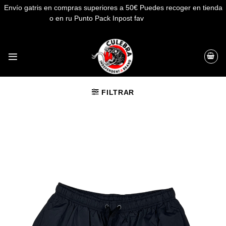
Envío gatris en compras superiores a 50€ Puedes recoger en tienda
o en ru Punto Pack Inpost fav
Descartar
Saltar
al
contenido
FILTRAR