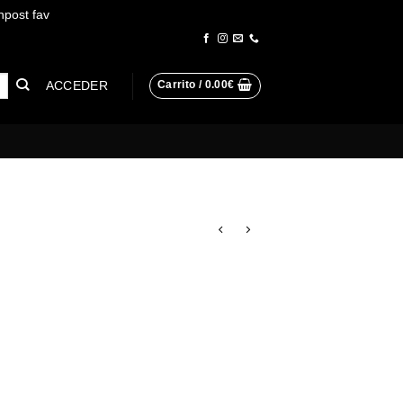
npost fav
Descartar
ACCEDER
Carrito /
0.00
€