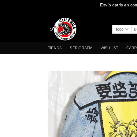
Envío gatris en co
Saltar
al
contenido
Bus
por
TIENDA
SERIGRAFÍA
WISHLIST
CARR