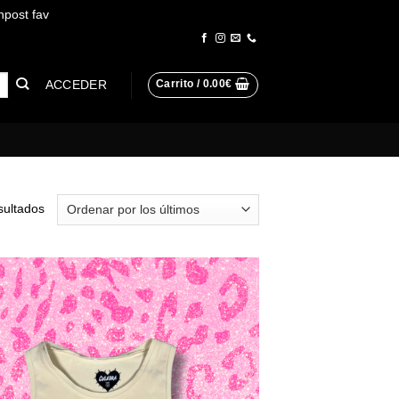
npost fav
Descartar
ACCEDER
Carrito /
0.00
€
Ordenado
sultados
por
los
últimos