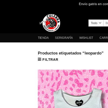
Envío gatris en co
Saltar
al
contenido
Bus
por
TIENDA
SERIGRAFÍA
WISHLIST
CARR
Productos etiquetados “leopardo”
FILTRAR