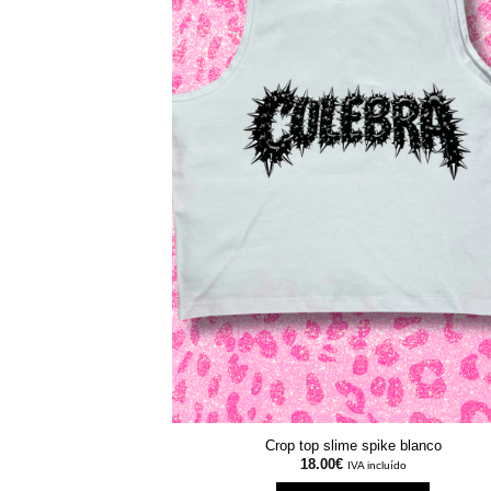
Crop top slime spike blanco
18.00
€
IVA incluído